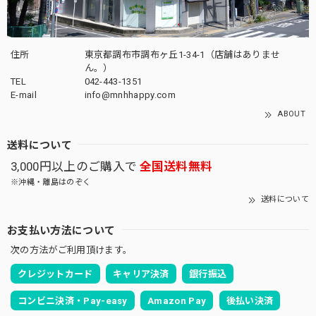
住所
東京都調布市調布ヶ丘1-34-1（店舗はありませ
ん。）
TEL
042-443-1351
E-mail
info@mnhhappy.com
ABOUT
送料について
3,000円以上のご購入で
全国送料無料
※沖縄・離島はのぞく
送料について
お支払い方法について
次の方法がご利用頂けます。
クレジットカード
キャリア決済
銀行振込
コンビニ決済・Pay-easy
Amazon Pay
後払い決済