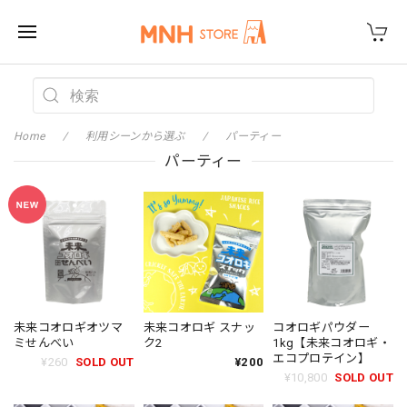
Home
利用シーンから選ぶ
パーティー
パーティー
未来コオロギオツマ
未来コオロギ スナッ
コオロギパウダー
ミせんべい
ク2
1kg【未来コオロギ・
エコプロテイン】
¥260
SOLD OUT
¥200
¥10,800
SOLD OUT