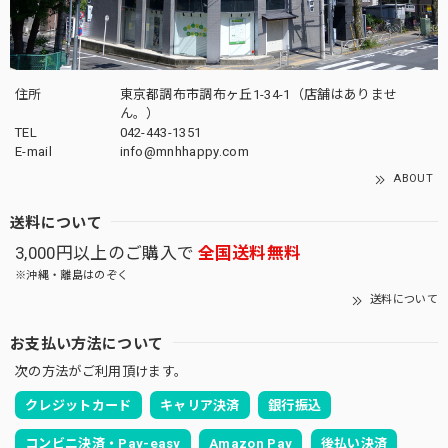
住所
東京都調布市調布ヶ丘1-34-1（店舗はありませ
ん。）
TEL
042-443-1351
E-mail
info@mnhhappy.com
ABOUT
送料について
3,000円以上のご購入で
全国送料無料
※沖縄・離島はのぞく
送料について
お支払い方法について
次の方法がご利用頂けます。
クレジットカード
キャリア決済
銀行振込
コンビニ決済・Pay-easy
Amazon Pay
後払い決済