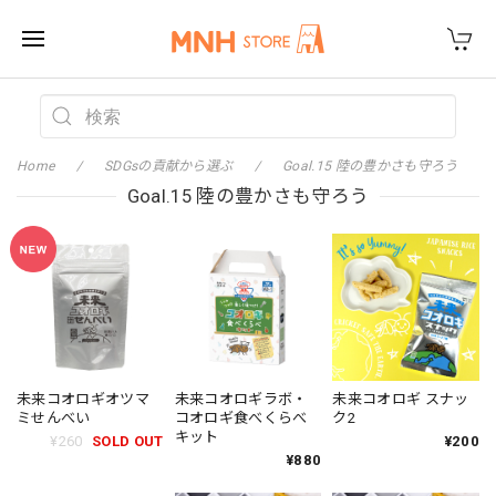
Home
SDGsの貢献から選ぶ
Goal.15 陸の豊かさも守ろう
Goal.15 陸の豊かさも守ろう
未来コオロギオツマ
未来コオロギラボ・
未来コオロギ スナッ
ミせんべい
コオロギ食べくらべ
ク2
キット
¥260
SOLD OUT
¥200
¥880