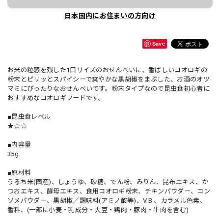
日本国内にお住まいの方向け
Save
お米の粒感を残した1口サイズのおせんべいに、香ばしいコオロギの
粉末とピリッとスパイシーで爽やかな黒胡椒をまぶした、お酒のオツ
マミにぴったりなおせんべいです。粉末タイプなので昆虫食初心者に
おすすめなコオロギフードです。
■昆虫食レベル
★☆☆
■内容量
35g
■原材料
うるち米(国産)、しょうゆ、砂糖、でん粉、みりん、昆布エキス、か
つおエキス、酵母エキス、食用コオロギ粉末、チキンパウダー、コン
ソメパウダー、黒胡椒／調味料(アミノ酸等)、V.B 、カラメル色素、
香料、(一部に小麦・乳成分・大豆・鶏肉・豚肉・牛肉を含む)