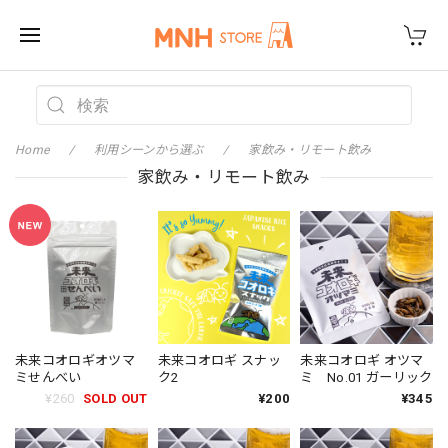
Home
利用シーンから選ぶ
家飲み・リモート飲み
家飲み・リモート飲み
未来コオロギオツマ
未来コオロギ スナッ
未来コオロギ オツマ
ミせんべい
ク2
ミ No.01 ガーリック
¥260
SOLD OUT
¥200
¥345