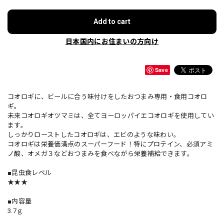
Add to cart
日本国内にお住まいの方向け
Save
コオロギに、ビールに合う味付けをしたおつまみ専用・食用コオロ
ギ。
未来コオロギオツマミは、全てヨーロッパイエコオロギを使用してい
ます。
しっかりローストしたコオロギは、エビのような味わい。
コオロギは栄養価満点のスーパーフード！特にプロテイン、必須アミ
ノ酸、オメガ３などおつまみを食べながら栄養補給できます。
■昆虫食レベル
★★★
■内容量
3.7ｇ