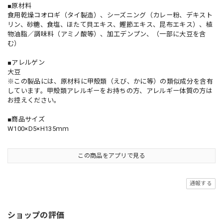
■原材料
食用乾燥コオロギ（タイ製造）、シーズニング（カレー粉、デキスト
リン、砂糖、食塩、ほたて貝エキス、鰹節エキス、昆布エキス）、植
物油脂／調味料（アミノ酸等）、加工デンプン、（一部に大豆を含
む）
■アレルゲン
大豆
※この製品には、原材料に甲殻類（えび、かに等）の類似成分を含有
しています。甲殻類アレルギーをお持ちの方、アレルギー体質の方は
お控えください。
■商品サイズ
W100×D5×H135ｍｍ
この商品をアプリで見る
通報する
ショップの評価