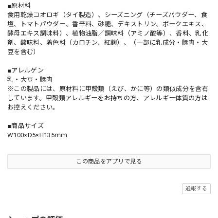
■原材料
食用乾燥コオロギ（タイ製造）、シーズニング（チーズパウダー、食
塩、トマトパウダー、香辛料、砂糖、デキストリン、ポークエキス、
酵母エキス調味料）、植物油脂／調味料（アミノ酸等）、香料、乳化
剤、酸味料、着色料（カロチン、紅麹）、（一部に乳成分・豚肉・大
豆を含む）
■アレルゲン
乳・大豆・豚肉
※この製品には、原材料に甲殻類（えび、かに等）の類似成分を含有
しています。甲殻類アレルギーをお持ちの方、アレルギー体質の方は
お控えください。
■商品サイズ
W100×D5×H135ｍｍ
この商品をアプリで見る
通報する