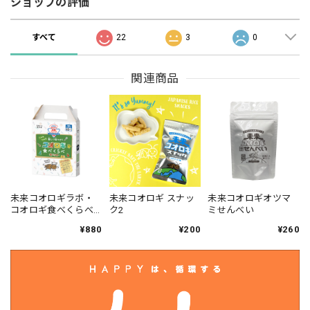
ショップの評価
すべて
22
3
0
関連商品
未来コオロギラボ・
未来コオロギ スナッ
未来コオロギオツマ
コオロギ食べくらべ
ク2
ミせんべい
キット
¥880
¥200
¥260