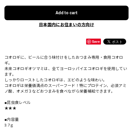
Add to cart
日本国内にお住まいの方向け
Save
コオロギに、ビールに合う味付けをしたおつまみ専用・食用コオロ
ギ。
未来コオロギオツマミは、全てヨーロッパイエコオロギを使用してい
ます。
しっかりローストしたコオロギは、エビのような味わい。
コオロギは栄養価満点のスーパーフード！特にプロテイン、必須アミ
ノ酸、オメガ３などおつまみを食べながら栄養補給できます。
■昆虫食レベル
★★★
■内容量
3.7ｇ