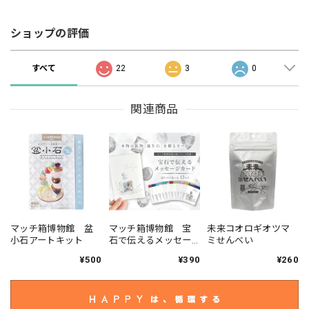
ショップの評価
すべて
22
3
0
関連商品
マッチ箱博物館 盆
マッチ箱博物館 宝
未来コオロギオツマ
小石アートキット
石で伝えるメッセー
ミせんべい
ジカード
¥500
¥390
¥260